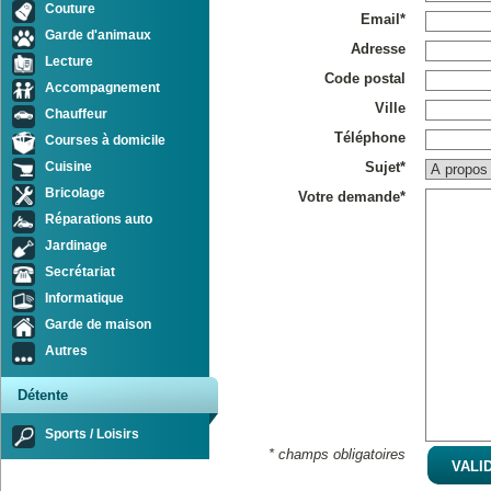
Couture
Email*
Garde d'animaux
Adresse
Lecture
Code postal
Accompagnement
Ville
Chauffeur
Téléphone
Courses à domicile
Cuisine
Sujet*
Bricolage
Votre demande*
Réparations auto
Jardinage
Secrétariat
Informatique
Garde de maison
Autres
Détente
Sports / Loisirs
* champs obligatoires