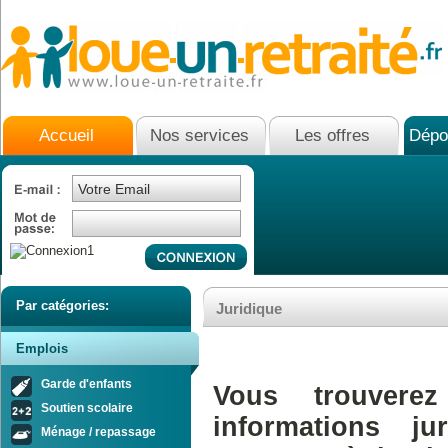
Accueil
Nos services
Les offres
Dépo
Par catégories:
Juridique
Emplois
Garde d'enfants
Vous trouvere
Soutien scolaire
informations ju
Ménage / repassage