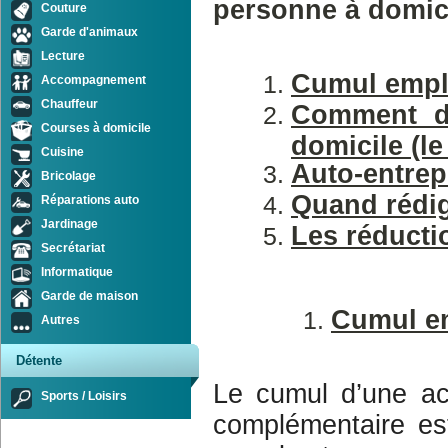
personne à domici
Couture
Garde d'animaux
Lecture
Cumul emploi
Accompagnement
Chauffeur
Comment dé
Courses à domicile
domicile (l
Cuisine
Auto-entrep
Bricolage
Quand rédig
Réparations auto
Jardinage
Les réducti
Secrétariat
Informatique
Garde de maison
Cumul emp
Autres
Détente
Le cumul d’une act
Sports / Loisirs
complémentaire est