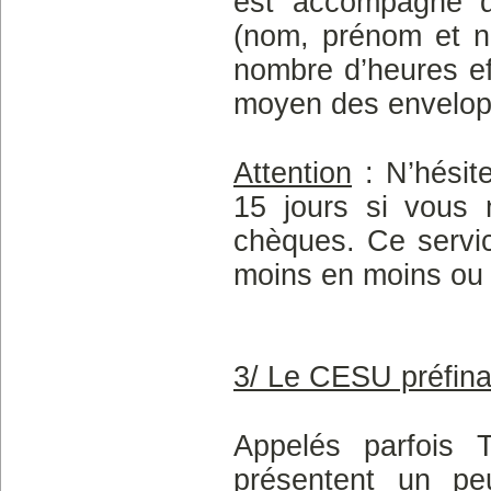
est accompagné d’
(nom, prénom et nu
nombre d’heures ef
moyen des envelop
Attention
: N’hésit
15 jours si vous 
chèques. Ce servic
moins en moins ou r
3/ Le CESU préfin
Appelés parfois 
présentent un pe