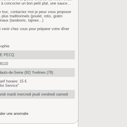
à concocter un bon petit plat, une sauce...
re truc, contactez moi je peux vous proposer
plus traditionnels (poulet, rotis, gratin
inaux (tandooris, tajines...)
i venir chez vous pour préparer votre dîner
ophie
LE PECQ
8110
auts-de-Seine (92) Yvelines (78)
arif horaire: 15 €
oi Service"
undi mardi mercredi jeudi vendredi samedi
aler une anomalie