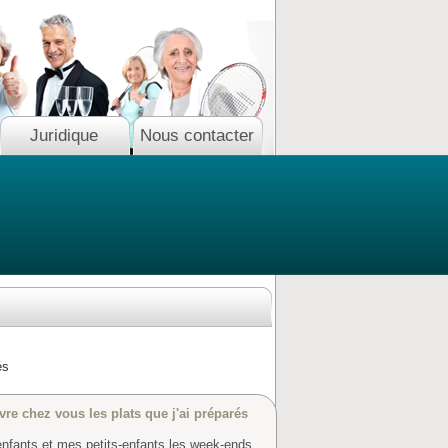
Juridique
Nous contacter
és
ivre chez vous les plats que j'ai préparés
enfants et mes petits-enfants les week-ends.