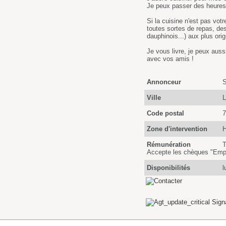
Je peux passer des heures 
Si la cuisine n'est pas vot
toutes sortes de repas, des 
dauphinois...) aux plus orig
Je vous livre, je peux auss
avec vos amis !
Annonceur
S
Ville
Code postal
7
Zone d'intervention
H
Rémunération
T
Accepte les chèques "Empl
Disponibilités
l
Sign