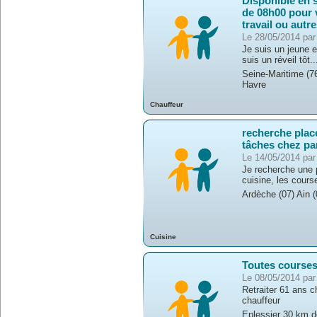
Disponible en s
de 08h00 pour
travail ou autr
Le 28/05/2014 par 
Je suis un jeune en
suis un réveil tôt..
Seine-Maritime (7
Havre
Chauffeur
recherche place
tâches chez par
Le 14/05/2014 par
Je recherche une p
cuisine, les course
Ardèche (07) Ain 
Cuisine
Toutes course
Le 08/05/2014 par
Retraiter 61 ans 
chauffeur
Eplessier 30 km d